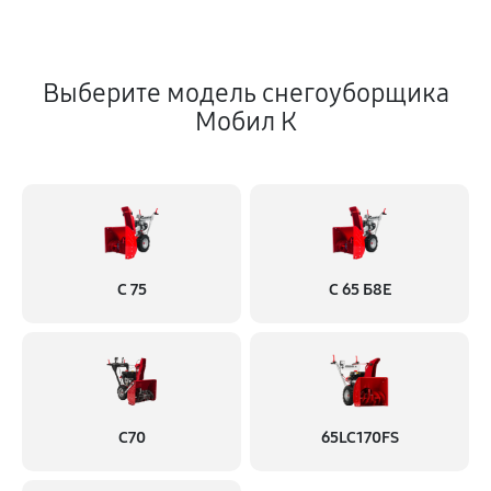
Выберите модель снегоуборщика
Мобил К
С 75
С 65 Б8Е
С70
65LC170FS